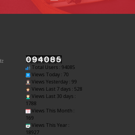
dz
Total Users : 94085
Views Today : 70
Views Yesterday : 99
Views Last 7 days : 528
Views Last 30 days :
1788
Views This Month :
169
Views This Year :
18927