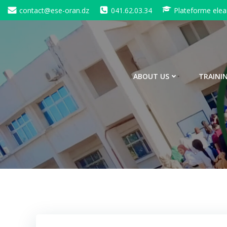
Skip
contact@ese-oran.dz
041.62.03.34
Plateforme elea
to
content
ABOUT US
TRAINI