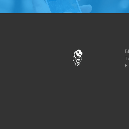
B
T
El